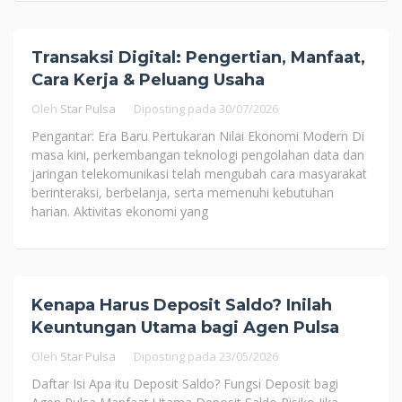
Transaksi Digital: Pengertian, Manfaat,
Cara Kerja & Peluang Usaha
Oleh
Star Pulsa
Diposting pada
30/07/2026
Pengantar: Era Baru Pertukaran Nilai Ekonomi Modern Di
masa kini, perkembangan teknologi pengolahan data dan
jaringan telekomunikasi telah mengubah cara masyarakat
berinteraksi, berbelanja, serta memenuhi kebutuhan
harian. Aktivitas ekonomi yang
Kenapa Harus Deposit Saldo? Inilah
Keuntungan Utama bagi Agen Pulsa
Oleh
Star Pulsa
Diposting pada
23/05/2026
Daftar Isi Apa itu Deposit Saldo? Fungsi Deposit bagi