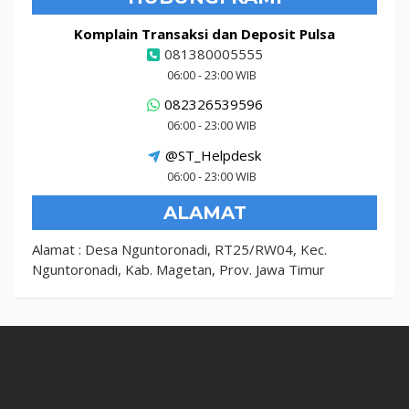
Komplain Transaksi dan Deposit Pulsa
081380005555
06:00 - 23:00 WIB
082326539596
06:00 - 23:00 WIB
@ST_Helpdesk
06:00 - 23:00 WIB
ALAMAT
Alamat : Desa Nguntoronadi, RT25/RW04, Kec.
Nguntoronadi, Kab. Magetan, Prov. Jawa Timur