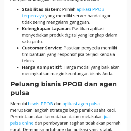
Stabilitas Sistem:
Pilihlah
aplikasi PPOB
terpercaya
yang memiliki server handal agar
tidak sering mengalami gangguan.
Kelengkapan Layanan:
Pastikan aplikasi
menyediakan produk digital yang lengkap dalam
satu pintu.
Customer Service:
Pastikan penyedia memiliki
tim bantuan yang responsif jika terjadi kendala
teknis.
Harga Kompetitif:
Harga modal yang baik akan
meningkatkan margin keuntungan bisnis Anda.
Peluang bisnis PPOB dan agen
pulsa
Memulai
bisnis PPOB
dan
aplikasi agen pulsa
merupakan langkah strategis bagi pemilik usaha kecil.
Permintaan akan kemudahan dalam melakukan
jual
pulsa online
dan pembayaran tagihan tidak akan pernah
surut. Dengan smartphone dan aplikasi yang stabil,