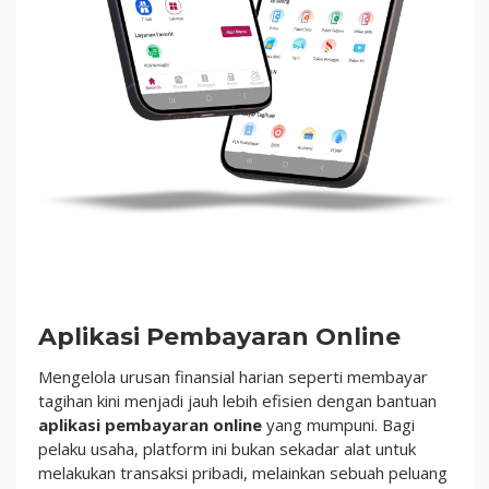
Aplikasi Pembayaran Online
Mengelola urusan finansial harian seperti membayar
tagihan kini menjadi jauh lebih efisien dengan bantuan
aplikasi pembayaran online
yang mumpuni. Bagi
pelaku usaha, platform ini bukan sekadar alat untuk
melakukan transaksi pribadi, melainkan sebuah peluang