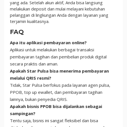
yang ada. Setelah akun aktif, Anda bisa langsung
melakukan deposit dan mulai melayani kebutuhan
pelanggan di lingkungan Anda dengan layanan yang
terjamin kualitasnya.
FAQ
Apa itu aplikasi pembayaran online?
Aplikasi untuk melakukan berbagai transaksi
pembayaran tagihan dan pembelian produk digital
secara praktis dan aman.
Apakah Star Pulsa bisa menerima pembayaran
melalui QRIS resmi?
Tidak, Star Pulsa berfokus pada layanan agen pulsa,
PPOB, top up ewallet, dan pembayaran tagihan
lainnya, bukan penyedia QRIS.
Apakah bisnis PPOB bisa dijalankan sebagai
sampingan?
Tentu saja, bisnis ini sangat fleksibel dan bisa