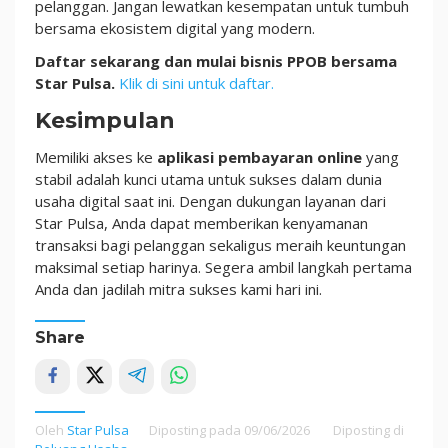
pelanggan. Jangan lewatkan kesempatan untuk tumbuh
bersama ekosistem digital yang modern.
Daftar sekarang dan mulai bisnis PPOB bersama
Star Pulsa.
Klik di sini untuk daftar.
Kesimpulan
Memiliki akses ke
aplikasi pembayaran online
yang
stabil adalah kunci utama untuk sukses dalam dunia
usaha digital saat ini. Dengan dukungan layanan dari
Star Pulsa, Anda dapat memberikan kenyamanan
transaksi bagi pelanggan sekaligus meraih keuntungan
maksimal setiap harinya. Segera ambil langkah pertama
Anda dan jadilah mitra sukses kami hari ini.
Share
Oleh
Star Pulsa
Diposting pada
09/06/2026
Diposting di