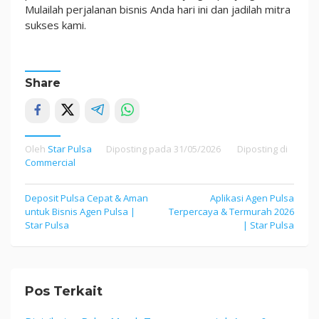
Mulailah perjalanan bisnis Anda hari ini dan jadilah mitra
sukses kami.
Share
Oleh
Star Pulsa
Diposting pada
31/05/2026
Diposting di
Commercial
Navigasi
Deposit Pulsa Cepat & Aman
Aplikasi Agen Pulsa
untuk Bisnis Agen Pulsa |
Terpercaya & Termurah 2026
pos
Star Pulsa
| Star Pulsa
Pos Terkait