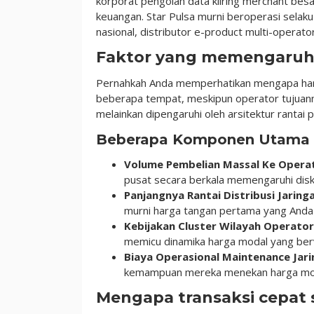
korporat pengolah data kliring merchant besar
keuangan. Star Pulsa murni beroperasi selak
nasional, distributor e-product multi-operator
Faktor yang memengaruhi
Pernahkah Anda memperhatikan mengapa harga 
beberapa tempat, meskipun operator tujuann
melainkan dipengaruhi oleh arsitektur rantai 
Beberapa Komponen Utama P
Volume Pembelian Massal Ke Opera
pusat secara berkala memengaruhi disk
Panjangnya Rantai Distribusi Jaringa
murni harga tangan pertama yang Anda
Kebijakan Cluster Wilayah Operator
memicu dinamika harga modal yang berv
Biaya Operasional Maintenance Jari
kemampuan mereka menekan harga mod
Mengapa transaksi cepat 