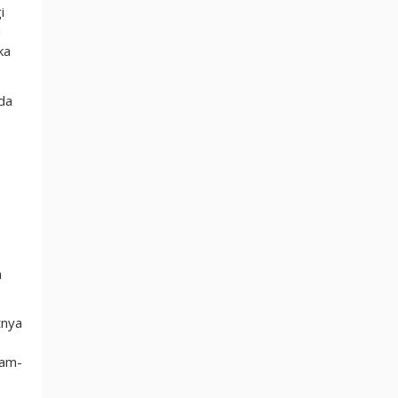
i
i
ka
da
a
tnya
jam-