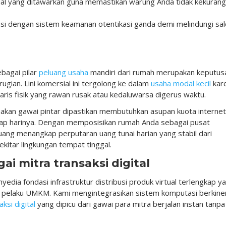
ual yang ditawarkan guna memastikan warung Anda tidak kekuran
kasi dengan sistem keamanan otentikasi ganda demi melindungi sa
bagai pilar
peluang usaha
mandiri dari rumah merupakan keputus
rugian. Lini komersial ini tergolong ke dalam
usaha modal kecil
kar
ris fisik yang rawan rusak atau kedaluwarsa digerus waktu.
nakan gawai pintar dipastikan membutuhkan asupan kuota internet
tiap harinya. Dengan memposisikan rumah Anda sebagai pusat
luang menangkap perputaran uang tunai harian yang stabil dari
kitar lingkungan tempat tinggal.
i mitra transaksi digital
edia fondasi infrastruktur distribusi produk virtual terlengkap y
 pelaku UMKM. Kami mengintegrasikan sistem komputasi berkine
aksi digital
yang dipicu dari gawai para mitra berjalan instan tanpa