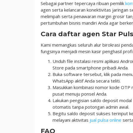
Sebagai partner tepercaya ribuan pemilik
kon
agen serta kelancaran konektivitas jaringan s
melimpah serta penawaran margin grosir tan
pertumbuhan bisnis mandiri Anda agar berke
Cara daftar agen Star Pul
Kami memangkas seluruh alur birokrasi penda
fungsinya menjadi mesin kasir penghasil profi
Unduh file instalasi resmi aplikasi Andr
Store pada smartphone pribadi Anda.
Buka software tersebut, klik pada menu
WhatsApp aktif Anda secara teliti.
Masukkan kombinasi nomor kode OTP rah
pusat menuju ponsel Anda.
Lakukan pengisian saldo deposit modal
otomatis tanpa potongan admin awal.
Begitu saldo deposit sukses terinput 
melayani aktivitas
jual pulsa online
serta
FAQ