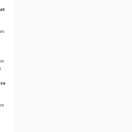
rat
kum
si
h
rsa
am