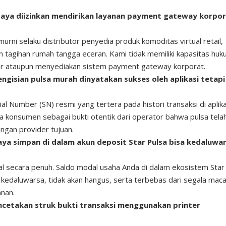
 saya diizinkan mendirikan layanan payment gateway korpo
murni selaku distributor penyedia produk komoditas virtual retail,
n tagihan rumah tangga eceran. Kami tidak memiliki kapasitas hu
ar ataupun menyediakan sistem payment gateway korporat.
ngisian pulsa murah dinyatakan sukses oleh aplikasi tetapi
rial Number (SN) resmi yang tertera pada histori transaksi di aplika
a konsumen sebagai bukti otentik dari operator bahwa pulsa tela
ingan provider tujuan.
ya simpan di dalam akun deposit Star Pulsa bisa kedaluwa
l secara penuh. Saldo modal usaha Anda di dalam ekosistem Star
a kedaluwarsa, tidak akan hangus, serta terbebas dari segala mac
anan.
cetakan struk bukti transaksi menggunakan printer