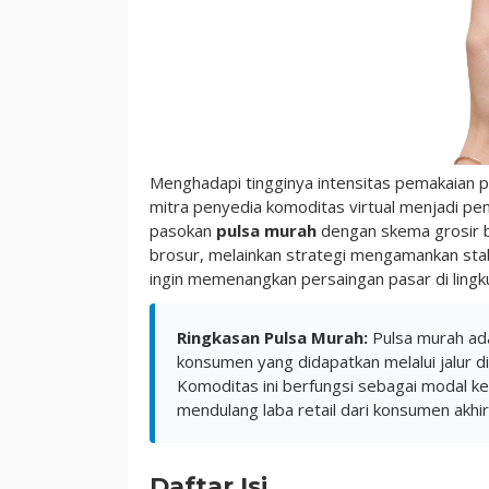
|
Star
Pulsa
Menghadapi tingginya intensitas pemakaian pa
mitra penyedia komoditas virtual menjadi pe
pasokan
pulsa murah
dengan skema grosir b
brosur, melainkan strategi mengamankan stabi
ingin memenangkan persaingan pasar di ling
Ringkasan Pulsa Murah:
Pulsa murah ada
konsumen yang didapatkan melalui jalur di
Komoditas ini berfungsi sebagai modal ker
mendulang laba retail dari konsumen akhir
Daftar Isi