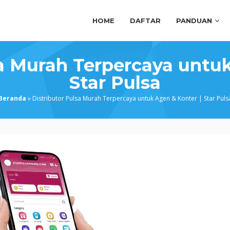
HOME
DAFTAR
PANDUAN
sa Murah Terpercaya untuk
Star Pulsa
Beranda
»
Distributor Pulsa Murah Terpercaya untuk Agen & Konter | Star Puls