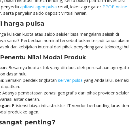
, bukan institusi fintech lending, serta bukan platform investasi
u penyedia
aplikasi agen pulsa
retail, loket agregator
PPOB online
, serta penyalur saldo deposit virtual harian.
 harga pulsa
kulakan kuota atau saldo seluler bisa mengalami selisih di
ya sama? Perbedaan nominal tersebut bukan terjadi tanpa alasa
pasok dan kebijakan internal dari pihak penyelenggara teknologi hul
enentu Nilai Modal Produk
tor:
Besarnya kuota stok yang ditebus oleh perusahaan agregato
on dasar hulu.
n:
Semakin pendek tingkatan
server pulsa
yang Anda lalui, semaki
 dapatkan.
:
Adanya pembatasan zonasi geografis dari pihak provider selule
ariasi antar daerah.
ngan:
Efisiensi biaya infrastruktur IT vendor berbanding lurus de
al produk ke agen.
sangat penting?