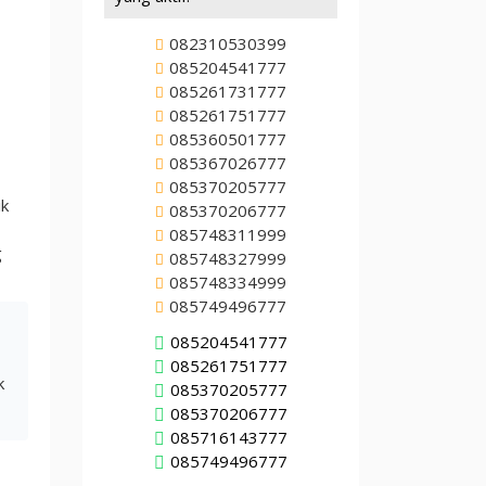
082310530399
085204541777
085261731777
085261751777
085360501777
085367026777
085370205777
ik
085370206777
085748311999
g
085748327999
085748334999
085749496777
085204541777
085261751777
k
085370205777
085370206777
085716143777
085749496777