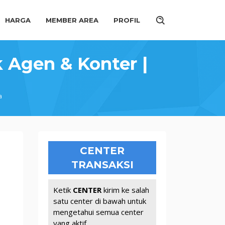
HARGA
MEMBER AREA
PROFIL
 Agen & Konter |
a
CENTER
TRANSAKSI
Ketik
CENTER
kirim ke salah
satu center di bawah untuk
mengetahui semua center
yang aktif.