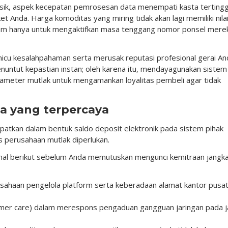
sik, aspek kecepatan pemrosesan data menempati kasta tertingg
 Anda. Harga komoditas yang miring tidak akan lagi memiliki nila
jam hanya untuk mengaktifkan masa tenggang nomor ponsel mere
cu kesalahpahaman serta merusak reputasi profesional gerai An
untut kepastian instan; oleh karena itu, mendayagunakan sistem
rameter mutlak untuk mengamankan loyalitas pembeli agar tidak
sa yang terpercaya
atkan dalam bentuk saldo deposit elektronik pada sistem pihak
as perusahaan mutlak diperlukan.
onal berikut sebelum Anda memutuskan mengunci kemitraan jangk
rusahaan pengelola platform serta keberadaan alamat kantor pusa
tomer care) dalam merespons pengaduan gangguan jaringan pada 