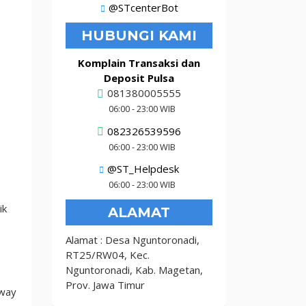
@STcenterBot
HUBUNGI KAMI
Komplain Transaksi dan
Deposit Pulsa
081380005555
06:00 - 23:00 WIB
082326539596
06:00 - 23:00 WIB
@ST_Helpdesk
06:00 - 23:00 WIB
ik
ALAMAT
Alamat : Desa Nguntoronadi,
RT25/RW04, Kec.
Nguntoronadi, Kab. Magetan,
Prov. Jawa Timur
eway