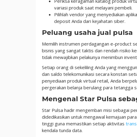
Periksa keragaman katalog produk virt
variasi produk saat melayani pembeli.
Pilihlah vendor yang menyediakan apli
deposit Anda dari kejahatan siber.
Peluang usaha jual pulsa
Memilih instrumen perdagangan e-product se
bisnis yang sangat taktis dan rendah risiko ke
tidak mewajibkan pelakunya menimbun inventa
Setiap orang di sekeliling Anda yang menggu
dan saldo telekomunikasi secara konstan se
penyediaan produk virtual retail, Anda berpe
pergerakan belanja berulang para tetangga se
Mengenal Star Pulsa sebaga
Star Pulsa hadir mengemban misi sebagai peny
didedikasikan untuk mengawal kemajuan para
tinggi guna memastikan setiap aktivitas
trans
kendala tunda data.