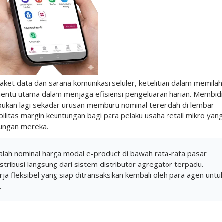
ket data dan sarana komunikasi seluler, ketelitian dalam memilah
nentu utama dalam menjaga efisiensi pengeluaran harian. Membid
ukan lagi sekadar urusan memburu nominal terendah di lembar
litas margin keuntungan bagi para pelaku usaha retail mikro yan
kungan mereka.
lah nominal harga modal e-product di bawah rata-rata pasar
stribusi langsung dari sistem distributor agregator terpadu.
ja fleksibel yang siap ditransaksikan kembali oleh para agen untu
.