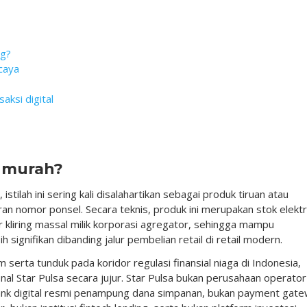
ng?
caya
aksi digital
 murah?
ilah ini sering kali disalahartikan sebagai produk tiruan atau
ran nomor ponsel. Secara teknis, produk ini merupakan stok elektr
lur kliring massal milik korporasi agregator, sehingga mampu
h signifikan dibanding jalur pembelian retail di retail modern.
erta tunduk pada koridor regulasi finansial niaga di Indonesia,
l Star Pulsa secara jujur. Star Pulsa bukan perusahaan operator
i bank digital resmi penampung dana simpanan, bukan payment gat