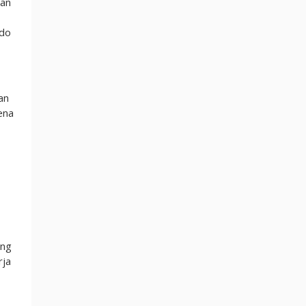
gan
ldo
an
ena
ang
rja