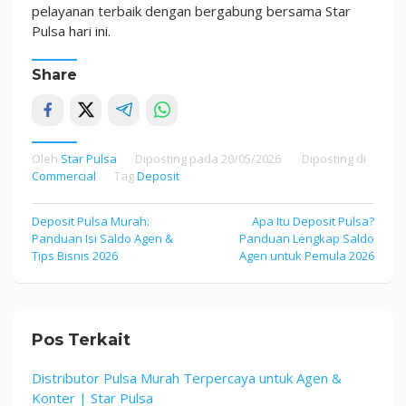
pelayanan terbaik dengan bergabung bersama Star
Pulsa hari ini.
Share
Oleh
Star Pulsa
Diposting pada
20/05/2026
Diposting di
Commercial
Tag
Deposit
Navigasi
Deposit Pulsa Murah:
Apa Itu Deposit Pulsa?
Panduan Isi Saldo Agen &
Panduan Lengkap Saldo
pos
Tips Bisnis 2026
Agen untuk Pemula 2026
Pos Terkait
Distributor Pulsa Murah Terpercaya untuk Agen &
Konter | Star Pulsa