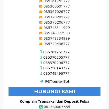
085261751777
085360501777
085367026777
085370205777
085370206777
085748311999
085748327999
085748334999
085749496777
085261751777
085370205777
085370206777
085716143777
085749496777
@STcenterBot
HUBUNGI KAMI
Komplain Transaksi dan Deposit Pulsa
081380005555